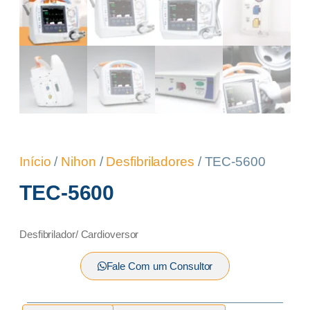
Início
/
Nihon
/
Desfibriladores
/ TEC-5600
TEC-5600
Desfibrilador/ Cardioversor
Fale Com um Consultor