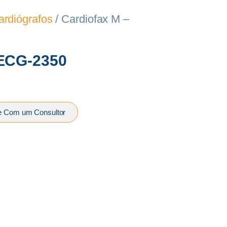
ardiógrafos
/ Cardiofax M –
 ECG-2350
e Com um Consultor