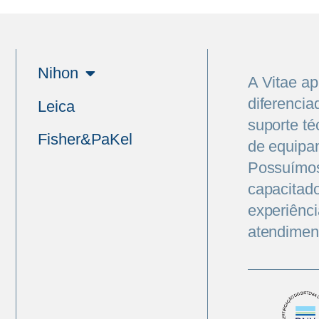
Nihon
A Vitae a
diferencia
Leica
suporte té
Fisher&PaKel
de equipa
Possuímos
capacitado
experiênci
atendiment