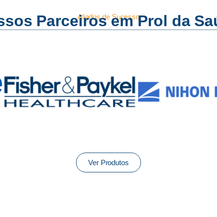
sos Parceiros em Prol da S
Aliados de Sucesso
Ver Produtos