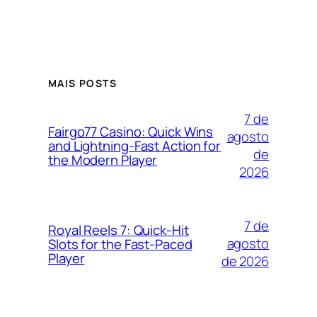
MAIS POSTS
7 de
Fairgo77 Casino: Quick Wins
agosto
and Lightning‑Fast Action for
de
the Modern Player
2026
7 de
Royal Reels 7: Quick‑Hit
agosto
Slots for the Fast‑Paced
Player
de 2026