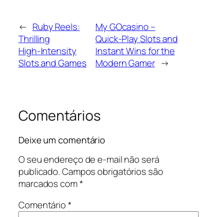
←
Ruby Reels:
My GOcasino –
Thrilling
Quick‑Play Slots and
High‑Intensity
Instant Wins for the
Slots and Games
Modern Gamer
→
Comentários
Deixe um comentário
O seu endereço de e-mail não será
publicado.
Campos obrigatórios são
marcados com
*
Comentário
*