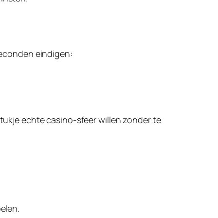
 seconden eindigen:
stukje echte casino‑sfeer willen zonder te
elen.