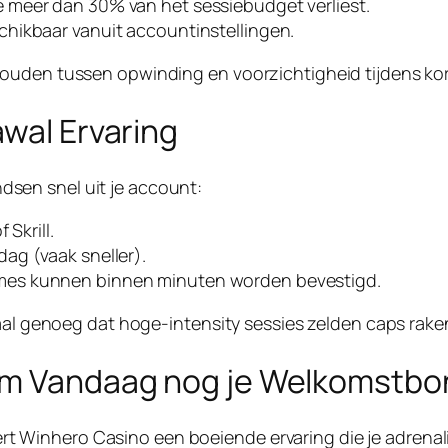
 meer dan 30% van het sessiebudget verliest.
chikbaar vanuit accountinstellingen.
ouden tussen opwinding en voorzichtigheid tijdens kor
awal Ervaring
ondsen snel uit je account:
 Skrill.
ag (vaak sneller).
mes kunnen binnen minuten worden bevestigd.
yaal genoeg dat hoge‑intensity sessies zelden caps rake
im Vandaag nog je Welkomstbo
levert Winhero Casino een boeiende ervaring die je adren