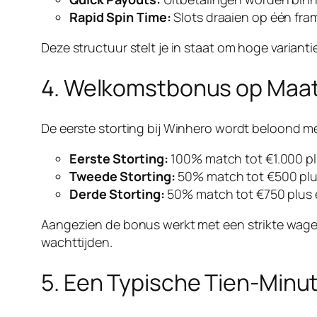
Rapid Spin Time:
Slots draaien op één fram
Deze structuur stelt je in staat om hoge variant
4. Welkomstbonus op Maat 
De eerste storting bij Winhero wordt beloond me
Eerste Storting:
100% match tot €1.000 p
Tweede Storting:
50% match tot €500 pl
Derde Storting:
50% match tot €750 plus e
Aangezien de bonus werkt met een strikte wageri
wachttijden.
5. Een Typische Tien‑Minu