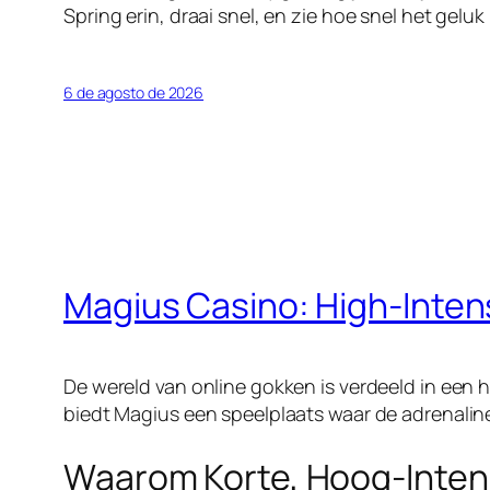
Spring erin, draai snel, en zie hoe snel het gelu
6 de agosto de 2026
Magius Casino: High‑Intens
De wereld van online gokken is verdeeld in een h
biedt Magius een speelplaats waar de adrenalin
Waarom Korte, Hoog‑Intens