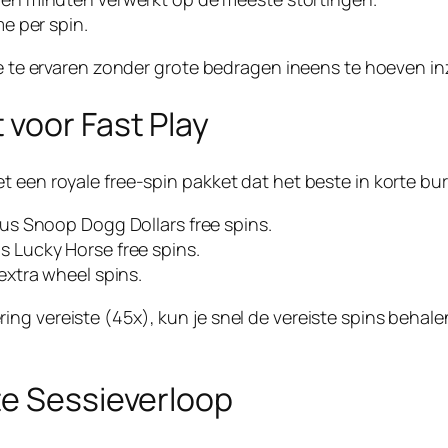
e per spin.
ie te ervaren zonder grote bedragen ineens te hoeven in
voor Fast Play
t een royale free‑spin pakket dat het beste in korte b
lus
Snoop Dogg Dollars
free spins.
us
Lucky Horse
free spins.
xtra wheel spins.
ng vereiste (45x), kun je snel de vereiste spins behal
te Sessieverloop