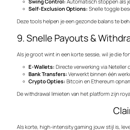
Swing Control:
Automatisch stoppen als je
Self‑Exclusion Options:
Snelle toggle bes
Deze tools helpen je een gezonde balans te beh
9. Snelle Payouts & Withdr
Als je groot wint in een korte sessie, wil je die f
E‑Wallets:
Directe verwerking via Neteller of
Bank Transfers:
Verwerkt binnen één werkd
Crypto Opties:
Bitcoin en Ethereum opna
De withdrawal limieten van het platform zijn ro
Cla
Als korte, high‑intensity gaming jouw stijl is, 