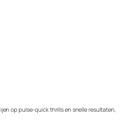
en op pulse‑quick thrills en snelle resultaten,