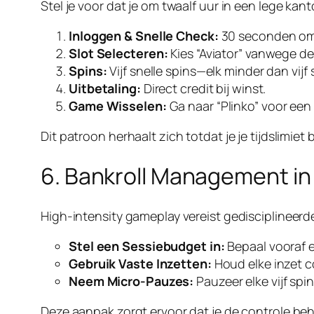
Stel je voor dat je om twaalf uur in een lege kan
Inloggen & Snelle Check:
30 seconden om i
Slot Selecteren:
Kies “Aviator” vanwege de
Spins:
Vijf snelle spins—elk minder dan vij
Uitbetaling:
Direct credit bij winst.
Game Wisselen:
Ga naar “Plinko” voor een
Dit patroon herhaalt zich totdat je je tijdslimie
6. Bankroll Management in
High‑intensity gameplay vereist gedisciplineerde
Stel een Sessiebudget in:
Bepaal vooraf 
Gebruik Vaste Inzetten:
Houd elke inzet c
Neem Micro‑Pauzes:
Pauzeer elke vijf spin
Deze aanpak zorgt ervoor dat je de controle beh