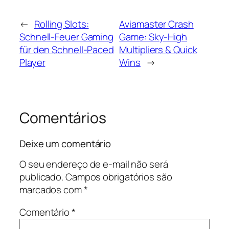
←
Rolling Slots:
Aviamaster Crash
Schnell‑Feuer Gaming
Game: Sky‑High
für den Schnell‑Paced
Multipliers & Quick
Player
Wins
→
Comentários
Deixe um comentário
O seu endereço de e-mail não será
publicado.
Campos obrigatórios são
marcados com
*
Comentário
*