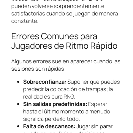
pueden volverse sorprendentemente
satisfactorias cuando se juegan de manera
constante.
Errores Comunes para
Jugadores de Ritmo Rápido
Algunos errores suelen aparecer cuando las
sesiones son rápidas:
Sobreconfianza:
Suponer que puedes
predecir la colocación de trampas; la
realidad es pura RNG.
Sin salidas predefinidas:
Esperar
hasta el último momento a menudo
significa perderlo todo.
Falta de descansos:
Jugar sin parar