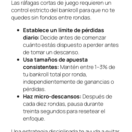
Las ráfagas cortas de juego requieren un
control estricto del bankroll para que no te
quedes sin fondos entre rondas.
Establece un límite de pérdidas
diario:
Decide antes de comenzar
cuánto estás dispuesto a perder antes
de tomar un descanso.
Usa tamaños de apuesta
consistentes:
Mantén entre 1–3% de
tu bankroll total por ronda,
independientemente de ganancias o
pérdidas.
Haz micro‑descansos:
Después de
cada diez rondas, pausa durante
treinta segundos para resetear el
enfoque.
Una estrategia disciplinada te ayuda a evitar