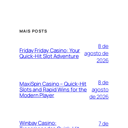
MAIS POSTS
8 de
Friday Friday Casino: Your
agosto de
Quick‑Hit Slot Adventure
2026
8 de
MaxiSpin Casino – Quick‑Hit
agosto
Slots and Rapid Wins for the
Modern Player
de 2026
Winbay Casino:
7 de