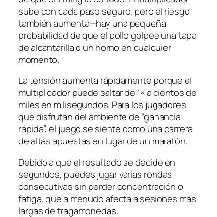
sube con cada paso seguro, pero el riesgo
también aumenta—hay una pequeña
probabilidad de que el pollo golpee una tapa
de alcantarilla o un horno en cualquier
momento.
La tensión aumenta rápidamente porque el
multiplicador puede saltar de 1× a cientos de
miles en milisegundos. Para los jugadores
que disfrutan del ambiente de “ganancia
rápida”, el juego se siente como una carrera
de altas apuestas en lugar de un maratón.
Debido a que el resultado se decide en
segundos, puedes jugar varias rondas
consecutivas sin perder concentración o
fatiga, que a menudo afecta a sesiones más
largas de tragamonedas.