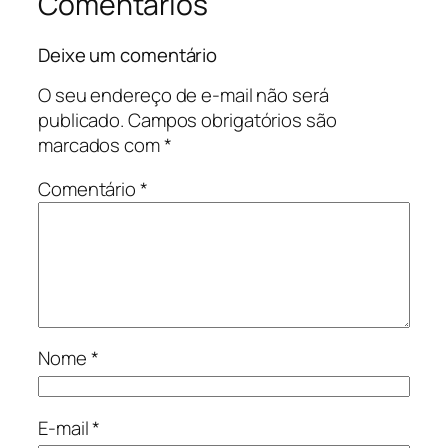
Comentários
Deixe um comentário
O seu endereço de e-mail não será
publicado.
Campos obrigatórios são
marcados com
*
Comentário
*
Nome
*
E-mail
*