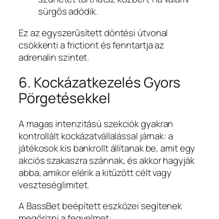
sürgős adódik.
Ez az egyszerűsített döntési útvonal
csökkenti a frictiont és fenntartja az
adrenalin szintet.
6. Kockázatkezelés Gyors
Pörgetésekkel
A magas intenzitású szekciók gyakran
kontrollált kockázatvállalással járnak: a
játékosok kis bankrollt állítanak be, amit egy
akciós szakaszra szánnak, és akkor hagyják
abba, amikor elérik a kitűzött célt vagy
veszteséglimitet.
A BassBet beépített eszközei segítenek
megőrizni a fegyelmet: