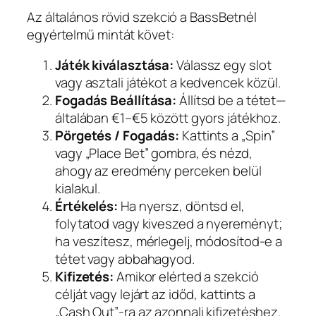
Az általános rövid szekció a BassBetnél
egyértelmű mintát követ:
Játék kiválasztása:
Válassz egy slot
vagy asztali játékot a kedvencek közül.
Fogadás Beállítása:
Állítsd be a tétet—
általában €1–€5 között gyors játékhoz.
Pörgetés / Fogadás:
Kattints a „Spin”
vagy „Place Bet” gombra, és nézd,
ahogy az eredmény perceken belül
kialakul.
Értékelés:
Ha nyersz, döntsd el,
folytatod vagy kiveszed a nyereményt;
ha veszítesz, mérlegelj, módosítod-e a
tétet vagy abbahagyod.
Kifizetés:
Amikor elérted a szekció
célját vagy lejárt az időd, kattints a
„Cash Out”-ra az azonnali kifizetéshez.