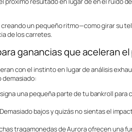
el próximo resultado en lugar de en el ruido d
 creando un pequeño ritmo—como girar su te
ia de los carretes.
para ganancias que aceleran el
ran con el instinto en lugar de análisis exha
lo demasiado:
Asigna una pequeña parte de tu bankroll par
 Demasiado bajos y quizás no sientas el impac
chas tragamonedas de Aurora ofrecen una fu