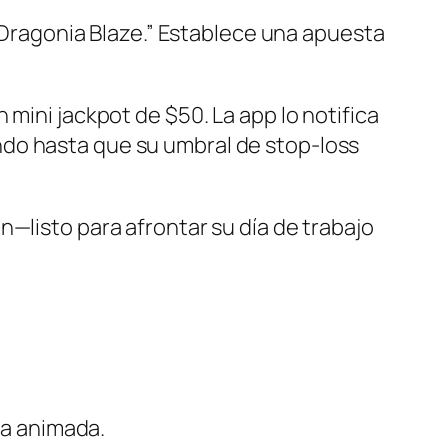
 “Dragonia Blaze.” Establece una apuesta
mini jackpot de $50. La app lo notifica
ndo hasta que su umbral de stop‑loss
—listo para afrontar su día de trabajo
ra animada.