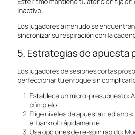
Este ritmo mantiene tu atención fija en 
inactivo.
Los jugadores a menudo se encuentran
sincronizar su respiración con la cadenc
5. Estrategias de apuesta 
Los jugadores de sesiones cortas prospe
perfeccionar tu enfoque sin complicar
Establece un micro‑presupuesto
: 
cúmplelo.
Elige niveles de apuesta medianos
:
el bankroll rápidamente.
Usa opciones de re‑spin rápido
: Mu