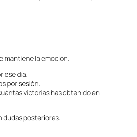
se mantiene la emoción.
r ese día.
os por sesión.
 cuántas victorias has obtenido en
in dudas posteriores.