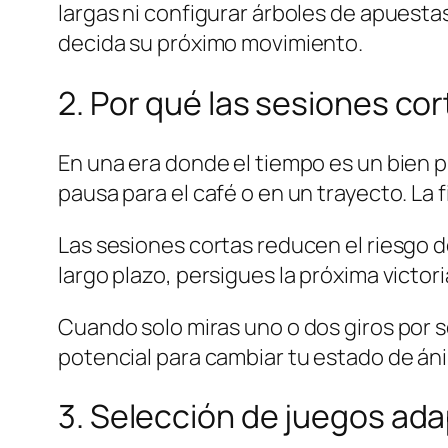
largas ni configurar árboles de apuesta
decida su próximo movimiento.
2. Por qué las sesiones co
En una era donde el tiempo es un bien 
pausa para el café o en un trayecto. La 
Las sesiones cortas reducen el riesgo d
largo plazo, persigues la próxima victor
Cuando solo miras uno o dos giros por
potencial para cambiar tu estado de ánim
3. Selección de juegos ada