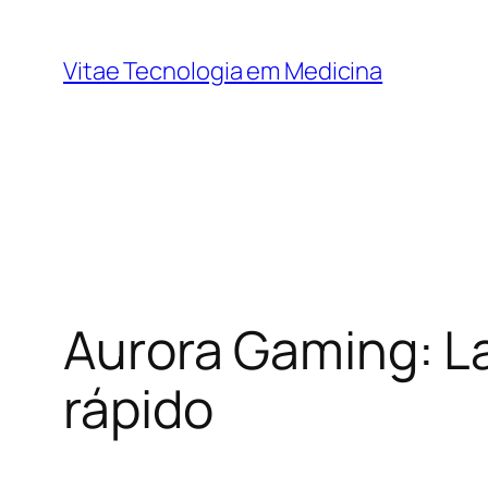
Vitae Tecnologia em Medicina
Aurora Gaming: L
rápido