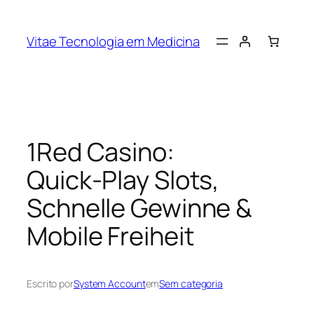
Vitae Tecnologia em Medicina
1Red Casino:
Quick‑Play Slots,
Schnelle Gewinne &
Mobile Freiheit
Escrito por
System Account
em
Sem categoria