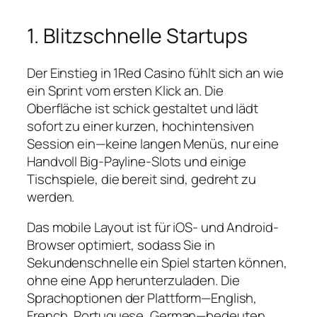
1. Blitzschnelle Startups
Der Einstieg in 1Red Casino fühlt sich an wie
ein Sprint vom ersten Klick an. Die
Oberfläche ist schick gestaltet und lädt
sofort zu einer kurzen, hochintensiven
Session ein—keine langen Menüs, nur eine
Handvoll Big‑Payline‑Slots und einige
Tischspiele, die bereit sind, gedreht zu
werden.
Das mobile Layout ist für iOS- und Android-
Browser optimiert, sodass Sie in
Sekundenschnelle ein Spiel starten können,
ohne eine App herunterzuladen. Die
Sprachoptionen der Plattform—English,
French, Portuguese, German—bedeuten,