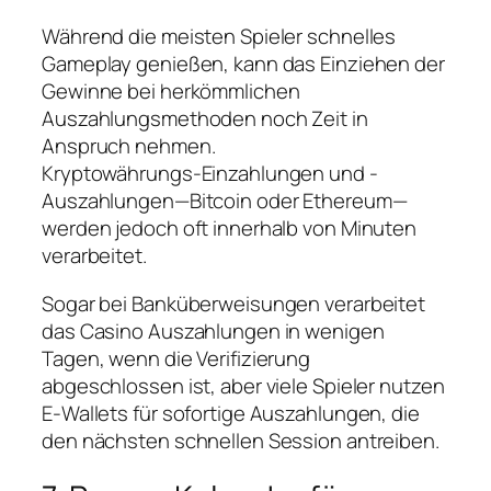
Während die meisten Spieler schnelles
Gameplay genießen, kann das Einziehen der
Gewinne bei herkömmlichen
Auszahlungsmethoden noch Zeit in
Anspruch nehmen.
Kryptowährungs‑Einzahlungen und -
Auszahlungen—Bitcoin oder Ethereum—
werden jedoch oft innerhalb von Minuten
verarbeitet.
Sogar bei Banküberweisungen verarbeitet
das Casino Auszahlungen in wenigen
Tagen, wenn die Verifizierung
abgeschlossen ist, aber viele Spieler nutzen
E‑Wallets für sofortige Auszahlungen, die
den nächsten schnellen Session antreiben.