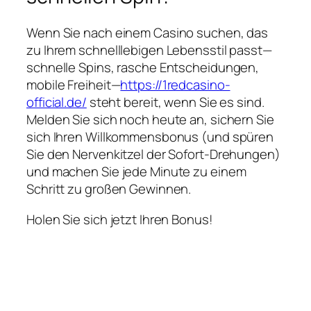
Wenn Sie nach einem Casino suchen, das
zu Ihrem schnelllebigen Lebensstil passt—
schnelle Spins, rasche Entscheidungen,
mobile Freiheit—
https://1redcasino-
official.de/
steht bereit, wenn Sie es sind.
Melden Sie sich noch heute an, sichern Sie
sich Ihren Willkommensbonus (und spüren
Sie den Nervenkitzel der Sofort‑Drehungen)
und machen Sie jede Minute zu einem
Schritt zu großen Gewinnen.
Holen Sie sich jetzt Ihren Bonus!