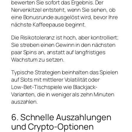
bewerten Sie sofort das Ergebnis. Der
Nervenkitzel entsteht, wenn Sie sehen, ob
eine Bonusrunde ausgelöst wird, bevor Ihre
nächste Kaffeepause beginnt.
Die Risikotoleranz ist hoch, aber kontrolliert;
Sie streben einen Gewinn in den nächsten
paar Spins an, anstatt auf langfristiges
Wachstum zu setzen.
Typische Strategien beinhalten das Spielen
auf Slots mit mittlerer Volatilität oder
Low‑Bet-Tischspiele wie Blackjack-
Varianten, die in weniger als zehn Minuten
auszahlen.
6. Schnelle Auszahlungen
und Crypto‑Optionen