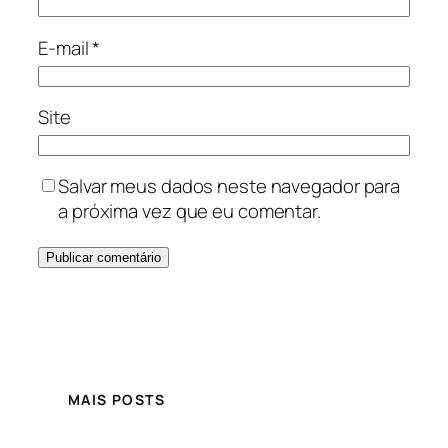
E-mail
*
Site
Salvar meus dados neste navegador para
a próxima vez que eu comentar.
MAIS POSTS